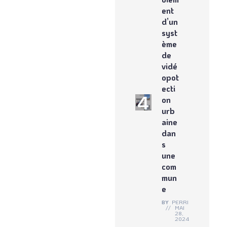
ent
d’un
syst
ème
de
vidé
opot
ecti
on
urb
aine
dan
s
une
com
mun
e
BY
PERRINE
MAI
28,
2024