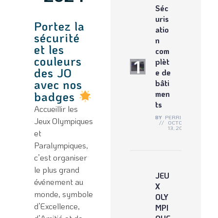
Séc
uris
Portez la
atio
sécurité
n
et les
com
couleurs
plèt
des JO
e de
avec nos
bâti
men
badges
ts
Accueillir les
BY
PERRINE
Jeux Olympiques
OCTOBRE
13, 2024
et
Paralympiques,
c’est organiser
le plus grand
JEU
événement au
X
monde, symbole
OLY
d’Excellence,
MPI
d’Amitié et de