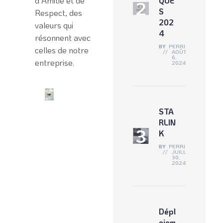
QUE
S
Respect, des
202
valeurs qui
4
résonnent avec
BY
PERRINE
celles de notre
AOÛT
6,
entreprise.
2024
STA
RLIN
K
BY
PERRINE
JUILLET
30,
2024
Dépl
oiem