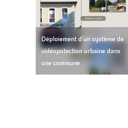
Déploiement d’un système de
vidéopotection urbaine dans
une commune
interphone, contrôle accès, vidéo surveillance, intrusion, interphonie, portier, vidéo, téléphone, fibre opt