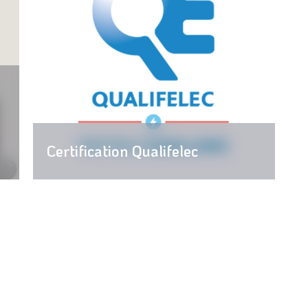
Certification Qualifelec
ique, télévision, alarme, Tarbes, Seméac, Pau, Dax, Bayonne